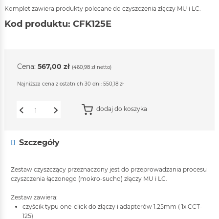
Komplet zawiera produkty polecane do czyszczenia złączy MU i LC.
Kod produktu: CFK125E
Cena:
567,00 zł
(460,98 zł netto)
Najniższa cena z ostatnich 30 dni: 550,18 zł
dodaj do koszyka
1
Szczegóły
Zestaw czyszczący przeznaczony jest do przeprowadzania procesu
czyszczenia łączonego (mokro-sucho) złączy MU i LC.
Zestaw zawiera:
czyścik typu one-click do złączy i adapterów 1.25mm ( 1x CCT-
125)