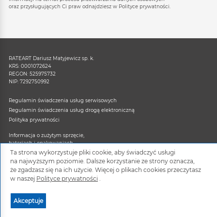
oraz przysługujących Ci praw odnajdziesz w Polityce prywatności.
RATEART Dariusz Matyjewicz sp. k.
KRS: 0001072624
REGON: 525975732
NIP: 7292750992
Regulamin świadczenia usług serwisowych
Regulamin świadczenia usług drogą elektroniczną
Polityka prywatności
Informacja o zużytym sprzęcie,
bateriach i opakowaniach
Ta strona wykorzystuje pliki cookie, aby świadczyć usługi
Obserwuj nas na:
na najwyższym poziomie. Dalsze korzystanie ze strony oznacza,
że zgadzasz się na ich użycie. Więcej o plikach cookies przeczytasz
w naszej
Polityce prywatności
.
Akceptuje
©2026RATEART. Wszystkie prawa zastrzeżone.