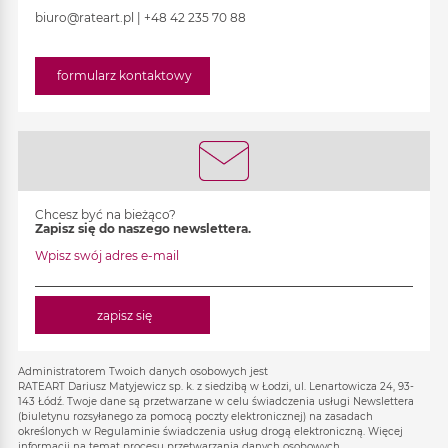
biuro@rateart.pl
|
+48 42 235 70 88
formularz kontaktowy
Chcesz być na bieżąco?
Zapisz się do naszego newslettera.
Wpisz swój adres e-mail
zapisz się
Administratorem Twoich danych osobowych jest
RATEART Dariusz Matyjewicz sp. k. z siedzibą w Łodzi, ul. Lenartowicza 24, 93-
143 Łódź. Twoje dane są przetwarzane w celu świadczenia usługi Newslettera
(biuletynu rozsyłanego za pomocą poczty elektronicznej) na zasadach
określonych w Regulaminie świadczenia usług drogą elektroniczną. Więcej
informacji na temat procesu przetwarzania danych osobowych