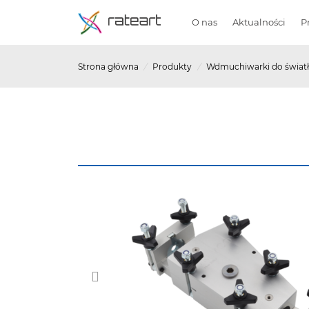
O nas
Aktualności
P
Strona główna
/
Produkty
/
Wdmuchiwarki do świa