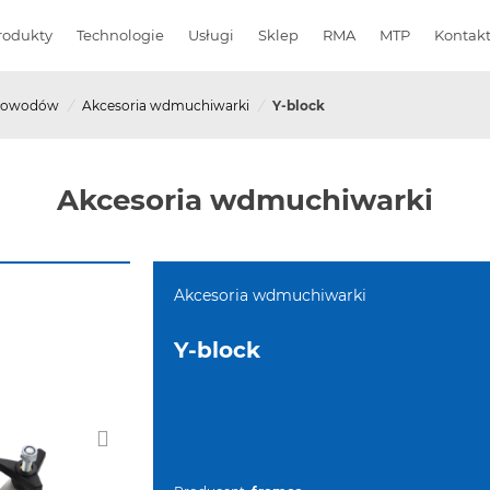
rodukty
Technologie
Usługi
Sklep
RMA
MTP
Kontak
tłowodów
/
Akcesoria wdmuchiwarki
/
Y-block
Akcesoria wdmuchiwarki
Akcesoria wdmuchiwarki
Y-block