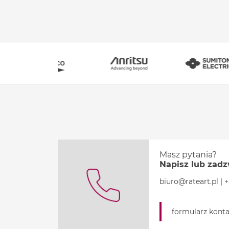
Masz pytania?
Napisz lub zad
biuro@rateart.pl
|
+
formularz kont