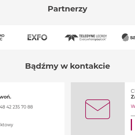
Partnerzy
Bądźmy w kontakcie
C
zwoń.
Z
W
48 42 235 70 88
aktowy