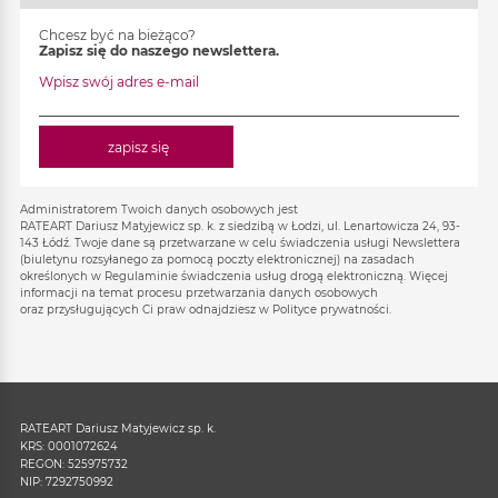
Chcesz być na bieżąco?
Zapisz się do naszego newslettera.
Wpisz swój adres e-mail
zapisz się
Administratorem Twoich danych osobowych jest
RATEART Dariusz Matyjewicz sp. k. z siedzibą w Łodzi, ul. Lenartowicza 24, 93-
143 Łódź. Twoje dane są przetwarzane w celu świadczenia usługi Newslettera
(biuletynu rozsyłanego za pomocą poczty elektronicznej) na zasadach
określonych w Regulaminie świadczenia usług drogą elektroniczną. Więcej
informacji na temat procesu przetwarzania danych osobowych
oraz przysługujących Ci praw odnajdziesz w Polityce prywatności.
RATEART Dariusz Matyjewicz sp. k.
KRS: 0001072624
REGON: 525975732
NIP: 7292750992