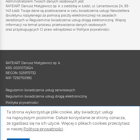
Administratorem Twoich danych osobowych jest
RATEART Dariusz Matyjewicz sp. k. z siedzibą w Łodzi, ul. Lenartowicza 24, 93-
143 Łódź. Twoje dane są przetwarzane w celu świadczenia usługi Newslettera
(biuletynu rozsyłanego za pomocą poczty elektronicznej) na zasadach
określonych w Regulaminie świadczenia usług drogą elektroniczną. Więcej
informacji na temat procesu przetwarzania danych osobowych
oraz przysługujących Ci praw odnajdziesz w Polityce prywatności.
RATEART Dariusz Matyjewicz sp. k.
KRS: 0001072624
REGON: 525975732
NIP: 7292750992
Regulamin świadczenia usług serwisowych
Regulamin świadczenia usług drogą elektroniczną
Polityka prywatności
Ta strona wykorzystuje pliki cookie, aby świadczyć usługi
Informacja o zużytym sprzęcie,
na najwyższym poziomie. Dalsze korzystanie ze strony oznacza,
bateriach i opakowaniach
że zgadzasz się na ich użycie. Więcej o plikach cookies przeczytasz
w naszej
Polityce prywatności
.
Obserwuj nas na: