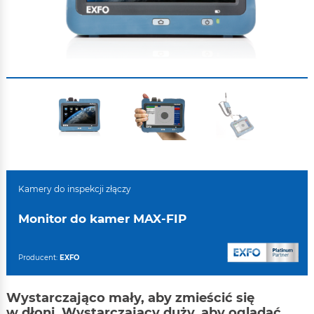
Kamery do inspekcji złączy
Monitor do kamer MAX-FIP
Producent:
EXFO
Wystarczająco mały, aby zmieścić się
w dłoni. Wystarczający duży, aby oglądać