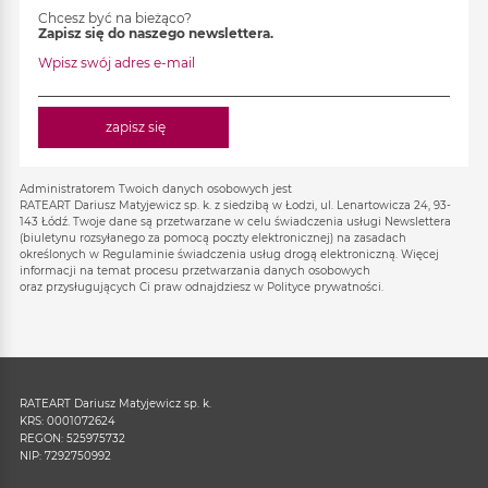
Chcesz być na bieżąco?
Zapisz się do naszego newslettera.
Wpisz swój adres e-mail
zapisz się
Administratorem Twoich danych osobowych jest
RATEART Dariusz Matyjewicz sp. k. z siedzibą w Łodzi, ul. Lenartowicza 24, 93-
143 Łódź. Twoje dane są przetwarzane w celu świadczenia usługi Newslettera
(biuletynu rozsyłanego za pomocą poczty elektronicznej) na zasadach
określonych w Regulaminie świadczenia usług drogą elektroniczną. Więcej
informacji na temat procesu przetwarzania danych osobowych
oraz przysługujących Ci praw odnajdziesz w Polityce prywatności.
RATEART Dariusz Matyjewicz sp. k.
KRS: 0001072624
REGON: 525975732
NIP: 7292750992